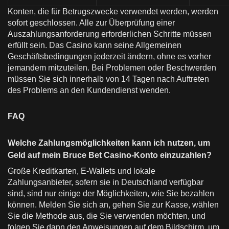
Konten, die für Betrugszwecke verwendet werden, werden
sofort geschlossen. Alle zur Überprüfung einer
Auszahlungsanforderung erforderlichen Schritte müssen
erfüllt sein. Das Casino kann seine Allgemeinen
Geschäftsbedingungen jederzeit ändern, ohne es vorher
jemandem mitzuteilen. Bei Problemen oder Beschwerden
müssen Sie sich innerhalb von 14 Tagen nach Auftreten
des Problems an den Kundendienst wenden.
FAQ
Welche Zahlungsmöglichkeiten kann ich nutzen, um
Geld auf mein Bruce Bet Casino-Konto einzuzahlen?
Große Kreditkarten, E-Wallets und lokale
Zahlungsanbieter, sofern sie in Deutschland verfügbar
sind, sind nur einige der Möglichkeiten, wie Sie bezahlen
können. Melden Sie sich an, gehen Sie zur Kasse, wählen
Sie die Methode aus, die Sie verwenden möchten, und
folgen Sie dann den Anweisungen auf dem Bildschirm, um