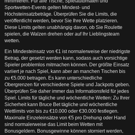
minimieren. Für alle Tische, Spielautomaten und
Sportwetten-Events gelten Mindest- und
Höchsteinsatzbeträge. Überprüfen Sie die Limits, die
veröffentlicht werden, bevor Sie Ihre Wette platzieren.
Diese Limits gelten unabhängig davon, ob Sie Roulette
spielen, die Walzen drehen oder auf Ihr Lieblingsteam
wetten.
Ein Mindesteinsatz von €1 ist normalerweise der niedrigste
Betrag, der gesetzt werden kann, sodass auch vorsichtige
Spieler problemlos mitmachen können. Der größte Einsatz
variiert je nach Spiel, kann aber an manchen Tischen bis
zu €5.000 betragen. Es kann unterschiedliche
Obergrenzen für verschiedene Spiele und Jackpots geben.
Überprüfen Sie daher immer das Informationsfeld für jedes
Spiel. Limits für tägliche und wöchentliche Wetten: Zu Ihrer
Sicherheit kann Bruce Bet tägliche und wöchentliche
Wettlimits von bis zu €10.000 oder €30.000 festlegen.
Maximale Einzeleinsätze von €5 pro Drehung oder Hand
sind normalerweise das Limit beim Wetten mit
Bonusgeldern. Bonusgewinne können storniert werden,