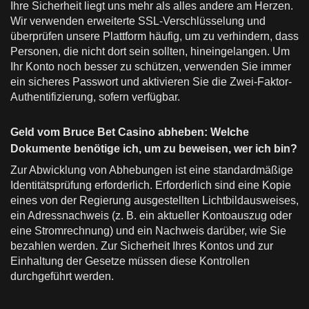
Ihre Sicherheit liegt uns mehr als alles andere am Herzen.
Wir verwenden erweiterte SSL-Verschlüsselung und
überprüfen unsere Plattform häufig, um zu verhindern, dass
Personen, die nicht dort sein sollten, hineingelangen. Um
Ihr Konto noch besser zu schützen, verwenden Sie immer
ein sicheres Passwort und aktivieren Sie die Zwei-Faktor-
Authentifizierung, sofern verfügbar.
Geld vom Bruce Bet Casino abheben: Welche
Dokumente benötige ich, um zu beweisen, wer ich bin?
Zur Abwicklung von Abhebungen ist eine standardmäßige
Identitätsprüfung erforderlich. Erforderlich sind eine Kopie
eines von der Regierung ausgestellten Lichtbildausweises,
ein Adressnachweis (z. B. ein aktueller Kontoauszug oder
eine Stromrechnung) und ein Nachweis darüber, wie Sie
bezahlen werden. Zur Sicherheit Ihres Kontos und zur
Einhaltung der Gesetze müssen diese Kontrollen
durchgeführt werden.