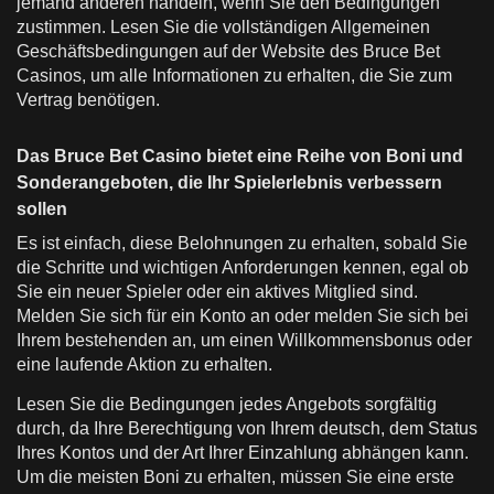
jemand anderen handeln, wenn Sie den Bedingungen
zustimmen. Lesen Sie die vollständigen Allgemeinen
Geschäftsbedingungen auf der Website des Bruce Bet
Casinos, um alle Informationen zu erhalten, die Sie zum
Vertrag benötigen.
Das Bruce Bet Casino bietet eine Reihe von Boni und
Sonderangeboten, die Ihr Spielerlebnis verbessern
sollen
Es ist einfach, diese Belohnungen zu erhalten, sobald Sie
die Schritte und wichtigen Anforderungen kennen, egal ob
Sie ein neuer Spieler oder ein aktives Mitglied sind.
Melden Sie sich für ein Konto an oder melden Sie sich bei
Ihrem bestehenden an, um einen Willkommensbonus oder
eine laufende Aktion zu erhalten.
Lesen Sie die Bedingungen jedes Angebots sorgfältig
durch, da Ihre Berechtigung von Ihrem deutsch, dem Status
Ihres Kontos und der Art Ihrer Einzahlung abhängen kann.
Um die meisten Boni zu erhalten, müssen Sie eine erste