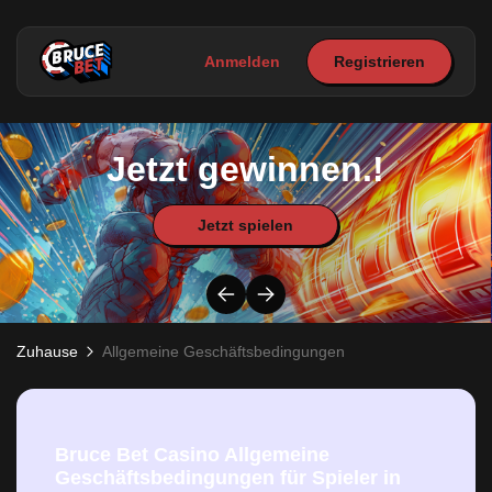
Anmelden
Registrieren
Jetzt gewinnen.!
Jetzt spielen
Zuhause
Allgemeine Geschäftsbedingungen
Bruce Bet Casino Allgemeine
Geschäftsbedingungen für Spieler in