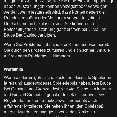
die gleiche Art und Weise, wie Sie eine Einzahlung getätigt
haben. Auszahlungen können verzögert oder verweigert
werden, wenn festgestellt wird, dass Konten gegen die
Regeln verstoßen oder Methoden verwenden, die in
Deutschland nicht zulässig sind. Sie können den
Fortschritt jeder Auszahlung ganz einfach per E-Mail an
Bruce Bet Casino verfolgen.
Wenn Sie Probleme haben, ist der Kundenservice bereit,
Sie durch den Prozess zu führen und sich schnell um alle
auftretenden Probleme zu kümmern.
Wettlimits
Wenn es darum geht, sicherzustellen, dass alle Spieler ein
faires und ausgewogenes Spielerlebnis haben, legt Bruce
Bet Casino klare Grenzen fest, wie viel Sie setzen können
und wie viel Sie auf Gegenstände setzen können. Diese
Regeln dienen dem Schutz sowohl neuer als auch
erfahrener Mitglieder. Sie helfen Ihnen, den Spielspaß
aufrechtzuerhalten und gleichzeitig das Risiko zu