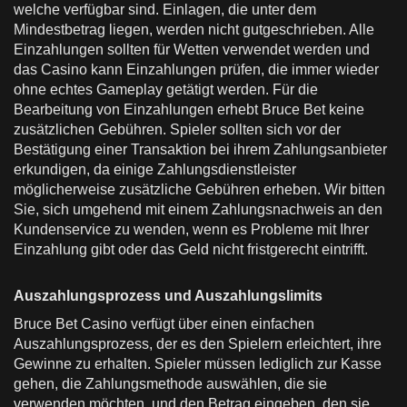
welche verfügbar sind. Einlagen, die unter dem
Mindestbetrag liegen, werden nicht gutgeschrieben. Alle
Einzahlungen sollten für Wetten verwendet werden und
das Casino kann Einzahlungen prüfen, die immer wieder
ohne echtes Gameplay getätigt werden. Für die
Bearbeitung von Einzahlungen erhebt Bruce Bet keine
zusätzlichen Gebühren. Spieler sollten sich vor der
Bestätigung einer Transaktion bei ihrem Zahlungsanbieter
erkundigen, da einige Zahlungsdienstleister
möglicherweise zusätzliche Gebühren erheben. Wir bitten
Sie, sich umgehend mit einem Zahlungsnachweis an den
Kundenservice zu wenden, wenn es Probleme mit Ihrer
Einzahlung gibt oder das Geld nicht fristgerecht eintrifft.
Auszahlungsprozess und Auszahlungslimits
Bruce Bet Casino verfügt über einen einfachen
Auszahlungsprozess, der es den Spielern erleichtert, ihre
Gewinne zu erhalten. Spieler müssen lediglich zur Kasse
gehen, die Zahlungsmethode auswählen, die sie
verwenden möchten, und den Betrag eingeben, den sie